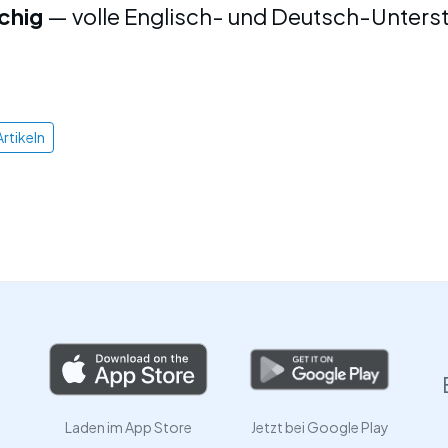
chig
— volle Englisch- und Deutsch-Unters
rtikeln
Laden im App Store
Jetzt bei Google Play