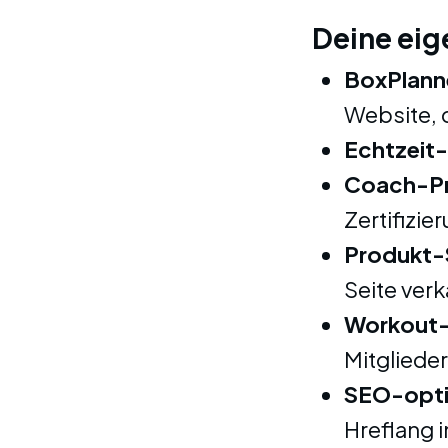
Deine eig
BoxPlanne
Website, 
Echtzeit
Coach-Pr
Zertifizie
Produkt
Seite ver
Workout-
Mitgliede
SEO-opti
Hreflang i