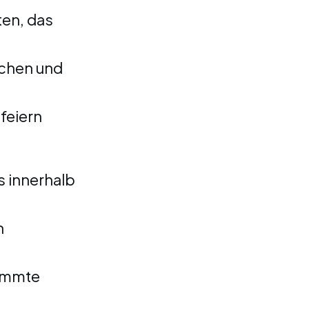
ten, das
ichen und
feiern
 innerhalb
n
timmte