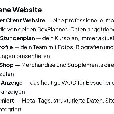
ene Website
r Client Website
— eine professionelle, mob
die von deinen BoxPlanner-Daten angetrieb
-Stundenplan
— dein Kursplan, immer aktuel
ofile
— dein Team mit Fotos, Biografien und
rungen präsentieren
-Shop
— Merchandise und Supplements direk
kaufen
Anzeige
— das heutige WOD für Besucher 
r anzeigen
miert
— Meta-Tags, strukturierte Daten, Si
ntegriert