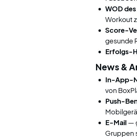
WOD des 
Workout 
Score-Ve
gesunde R
Erfolgs-H
News & A
In-App-
von BoxPl
Push-Ben
Mobilgerä
E-Mail
— g
Gruppen 