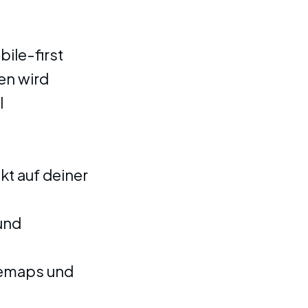
ile-first
en wird
l
t auf deiner
und
temaps und